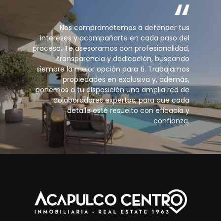
Nos comprometemos a defender tus
intereses y acompañarte en cada paso del
proceso. Te asesoramos con profesionalidad,
transparencia y dedicación, buscando
siempre la mejor opción para ti. Trabajamos
propiedades en exclusiva y, además,
ponemos a tu disposición una amplia red de
colaboradores expertos, para que cada
detalle esté resuelto con eficacia y
confianza.