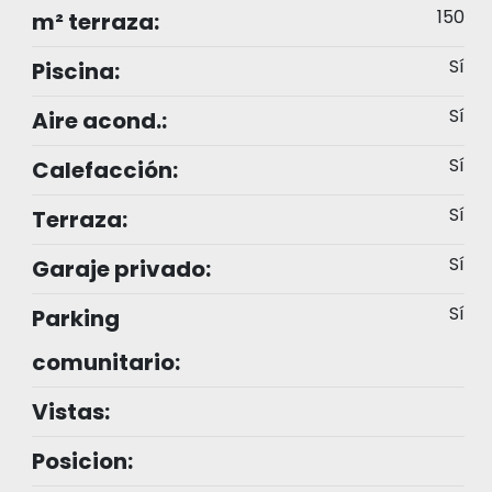
150
m² terraza:
Sí
Piscina:
Sí
Aire acond.:
Sí
Calefacción:
Sí
Terraza:
Sí
Garaje privado:
Sí
Parking
comunitario:
Vistas:
Posicion: